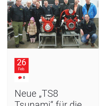
26
Feb.
0
Neue „TS8
Tsunami“ für die