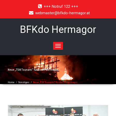
+++ Notruf 122 +++
webmaster@bfkdo-hermagor.at
BFKdo Hermagor
Toggle
navigation
Neue „TS8 Tsunami“ für die FF Hermagor
Home
/
Sonstiges
/
Neue „TS8 Tsunami“ für die FF Hermagor