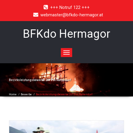
+++ Notruf 122 +++
webmaster@bfkdo-hermagor.at
BFKdo Hermagor
Toggle
navigation
Bezirksleistungsbewerbe 2015 in Rattendorf
Home
/
Bewerbe
/
Bezirksleistungsbewerbe 2015 in Rattendorf