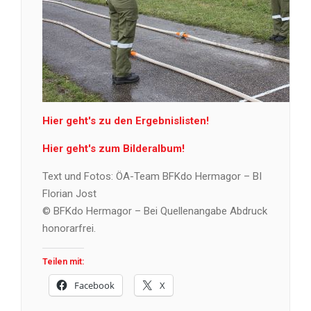
Hier geht's zu den Ergebnislisten!
Hier geht's zum Bilderalbum!
Text und Fotos: ÖA-Team BFKdo Hermagor – BI
Florian Jost
© BFKdo Hermagor – Bei Quellenangabe Abdruck
honorarfrei.
Teilen mit:
Facebook
X