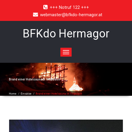
+++ Notruf 122 +++
webmaster@bfkdo-hermagor.at
BFKdo Hermagor
Toggle
navigation
Brand einer Hotelsauna in Tröpolach
Home
/
Einsätze
/
Brand einer Hotelsauna in Tröpolach