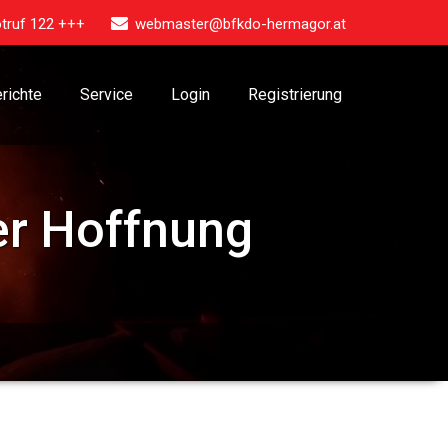
truf 122 +++
webmaster@bfkdo-hermagor.at
richte
Service
Login
Registrierung
er Hoffnung