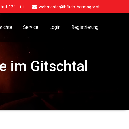
truf 122 +++
webmaster@bfkdo-hermagor.at
richte
Service
Login
Registrierung
 im Gitschtal