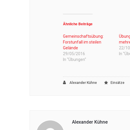
Ähnliche Beiträge
Gemeinschaftsübung:
Übung
Forstunfall im steilen
mehre
Gelände
22/1
29/05/2016
In "Ü
In "Übungen"
Alexander Kühne
Einsätze
Alexander Kühne