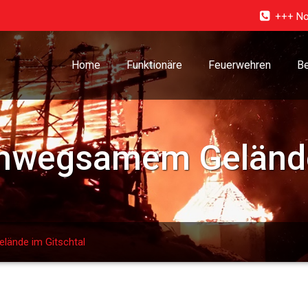
+++ No
Home
Funktionäre
Feuerwehren
Be
 unwegsamem Gelände
lände im Gitschtal