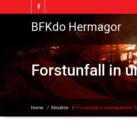
BFKdo Hermagor
Forstunfall in
Home
/
Einsätze
/
Forstunfall in unwegsamem Ge