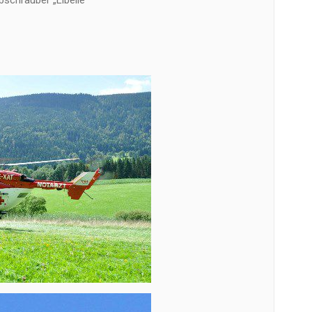
bschrauber „Libelle“