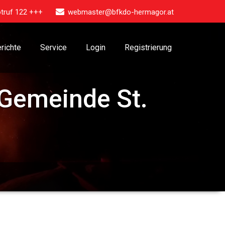
truf 122 +++
webmaster@bfkdo-hermagor.at
richte
Service
Login
Registrierung
Gemeinde St.