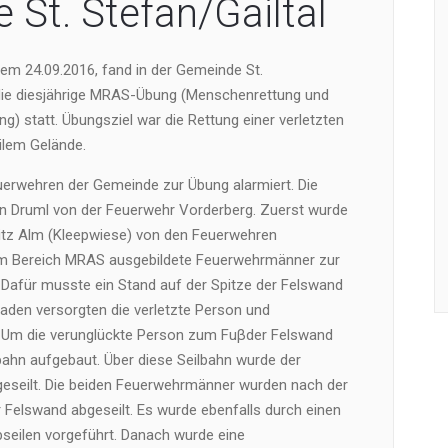
 St. Stefan/Gailtal
m 24.09.2016, fand in der Gemeinde St.
 die diesjährige MRAS-Übung (Menschenrettung und
g) statt. Übungsziel war die Rettung einer verletzten
ilem Gelände.
erwehren der Gemeinde zur Übung alarmiert. Die
n Druml von der Feuerwehr Vorderberg. Zuerst wurde
itz Alm (Kleepwiese) von den Feuerwehren
im Bereich MRAS ausgebildete Feuerwehrmänner zur
. Dafür musste ein Stand auf der Spitze der Felswand
aden versorgten die verletzte Person und
n. Um die verunglückte Person zum Fuβder Felswand
bahn aufgebaut. Über diese Seilbahn wurde der
bgeseilt. Die beiden Feuerwehrmänner wurden nach der
 Felswand abgeseilt. Es wurde ebenfalls durch einen
eilen vorgeführt. Danach wurde eine