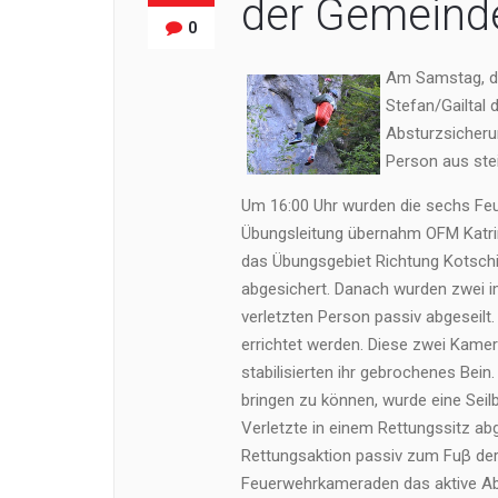
der Gemeinde
0
Am Samstag, de
Stefan/Gailtal
Absturzsicherun
Person aus ste
Um 16:00 Uhr wurden die sechs Feu
Übungsleitung übernahm OFM Katri
das Übungsgebiet Richtung Kotsch
abgesichert. Danach wurden zwei 
verletzten Person passiv abgeseilt
errichtet werden. Diese zwei Kamer
stabilisierten ihr gebrochenes Bei
bringen zu können, wurde eine Seil
Verletzte in einem Rettungssitz a
Rettungsaktion passiv zum Fuβ der
Feuerwehrkameraden das aktive Abs