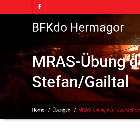
BFKdo Hermagor
MRAS-Übung de
Stefan/Gailtal
Home
/
Übungen
/
MRAS-Übung der Feuerwehren 