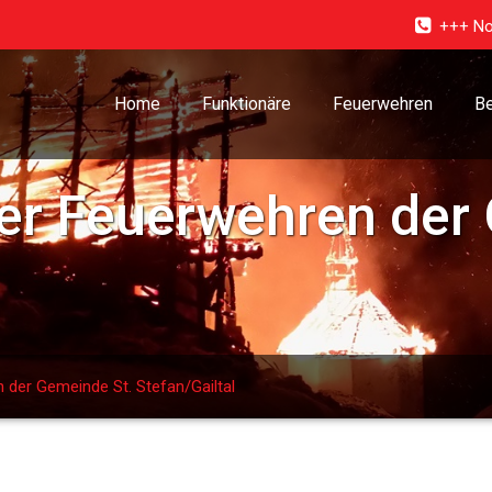
+++ No
Home
Funktionäre
Feuerwehren
Be
r Feuerwehren der 
der Gemeinde St. Stefan/Gailtal