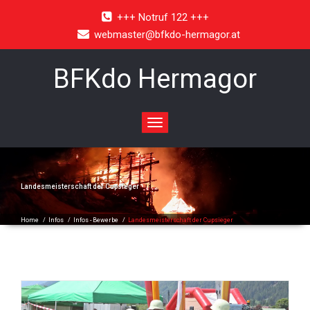
+++ Notruf 122 +++
webmaster@bfkdo-hermagor.at
BFKdo Hermagor
Toggle
navigation
Landesmeisterschaft der Cupsieger
Home
/
Infos
/
Infos - Bewerbe
/
Landesmeisterschaft der Cupsieger