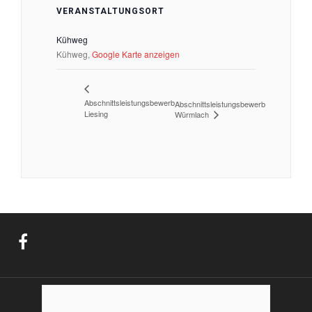
VERANSTALTUNGSORT
Kühweg
Kühweg
,
Google Karte anzeigen
Abschnittsleistungsbewerb
Abschnittsleistungsbewerb
Liesing
Würmlach