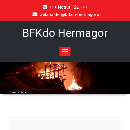
+++ Notruf 122 +++
webmaster@bfkdo-hermagor.at
BFKdo Hermagor
Toggle
navigation
Home
/
Seite
/