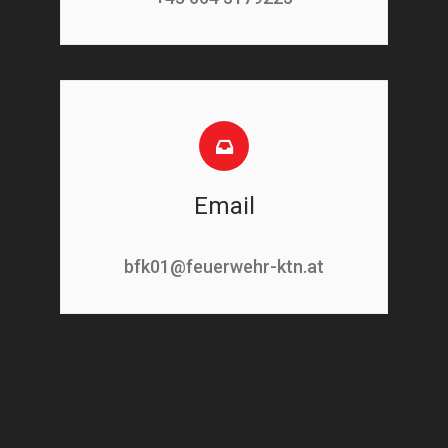
Email
bfk01@feuerwehr-ktn.at