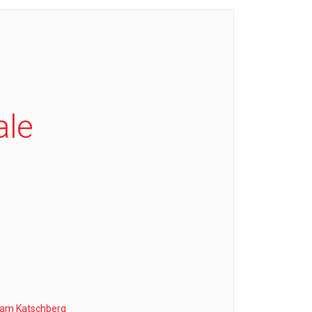
ale
 am Katschberg