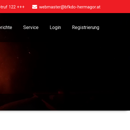
truf 122 +++
webmaster@bfkdo-hermagor.at
richte
Service
Login
Registrierung