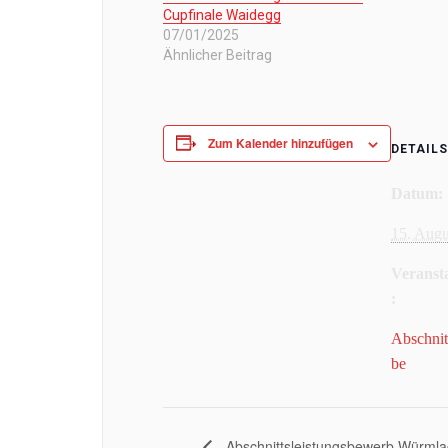
Cupfinale Waidegg
07/01/2025
Ähnlicher Beitrag
Zum Kalender hinzufügen
DETAILS
Datum:
15. Augu
Veranst
:
Abschnit
be
Abschnittsleistungsbewerb Würmla