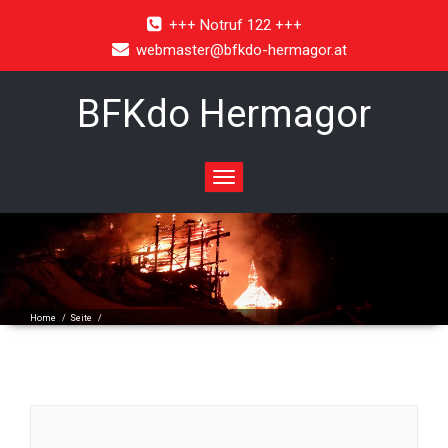
+++ Notruf 122 +++
webmaster@bfkdo-hermagor.at
BFKdo Hermagor
Toggle
navigation
Home
/
Seite
/