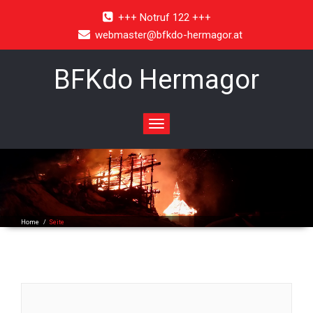
+++ Notruf 122 +++
webmaster@bfkdo-hermagor.at
BFKdo Hermagor
Toggle
navigation
Home
/
Seite