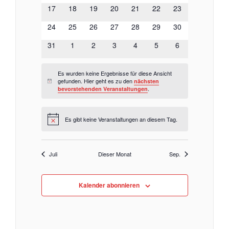
Veranstaltungen
Veranstaltungen
Veranstaltungen
Veranstaltungen
Veranstaltungen
Veranstaltungen
Veranstaltungen
0
0
0
0
0
0
0
17
18
19
20
21
22
23
Navigat
Veranstaltungen
Veranstaltungen
Veranstaltungen
Veranstaltungen
Veranstaltungen
Veranstaltungen
Veranstaltungen
0
0
0
0
0
0
0
24
25
26
27
28
29
30
Veranstaltungen
Veranstaltungen
Veranstaltungen
Veranstaltungen
Veranstaltungen
Veranstaltungen
Veranstaltungen
0
0
0
0
0
0
0
31
1
2
3
4
5
6
Veranstaltungen
Veranstaltungen
Veranstaltungen
Veranstaltungen
Veranstaltungen
Veranstaltungen
Veranstaltungen
Es wurden keine Ergebnisse für diese Ansicht
gefunden. Hier geht es zu den
nächsten
Hinweis
.
bevorstehenden Veranstaltungen
Es gibt keine Veranstaltungen an diesem Tag.
Hinweis
Juli
Dieser Monat
Sep.
Kalender abonnieren