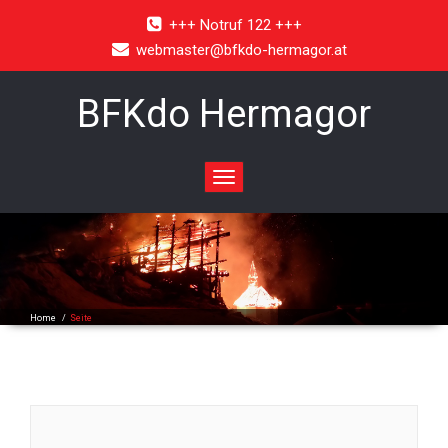
+++ Notruf 122 +++
webmaster@bfkdo-hermagor.at
BFKdo Hermagor
Toggle
navigation
Home
/
Seite