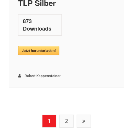
TLP Silber
873
Downloads
Jetzt herunterladen!
Robert Koppensteiner
Seitennummerierung
1
2
der