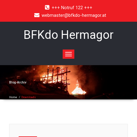
+++ Notruf 122 +++
webmaster@bfkdo-hermagor.at
BFKdo Hermagor
Toggle
navigation
Blog-Archiv
Home
/
Downloads