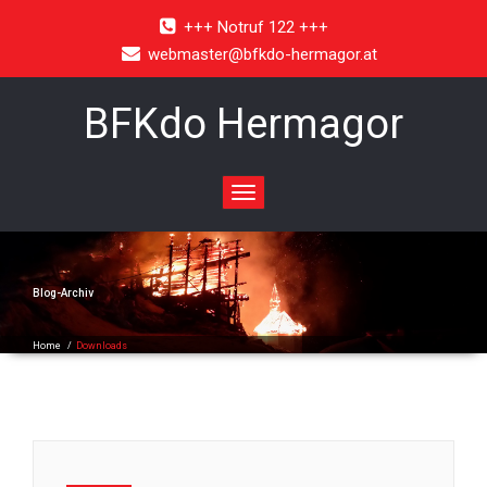
+++ Notruf 122 +++
webmaster@bfkdo-hermagor.at
BFKdo Hermagor
Toggle
navigation
Blog-Archiv
Home
/
Downloads