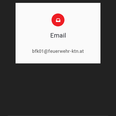
Email
bfk01@feuerwehr-ktn.at