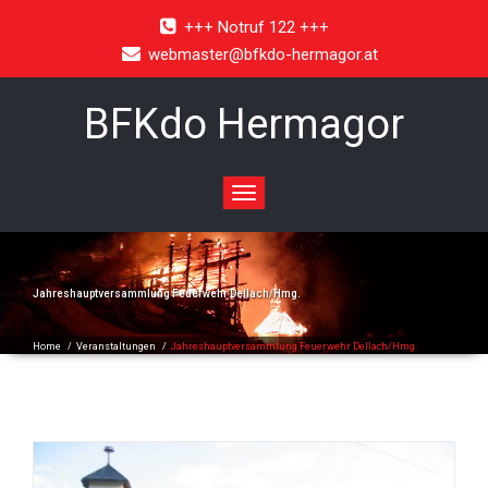
+++ Notruf 122 +++
webmaster@bfkdo-hermagor.at
BFKdo Hermagor
Toggle
navigation
Jahreshauptversammlung Feuerwehr Dellach/Hmg.
Home
/
Veranstaltungen
/
Jahreshauptversammlung Feuerwehr Dellach/Hmg.