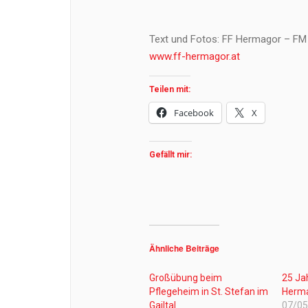
Text und Fotos: FF Hermagor – FM
www.ff-hermagor.at
Teilen mit:
Facebook
X
Gefällt mir:
Ähnliche Beiträge
Großübung beim
25 Ja
Pflegeheim in St. Stefan im
Herm
Gailtal
07/0