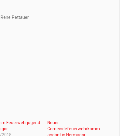
 Rene Pettauer
hre Feuerwehrjugend
Neuer
agor
Gemeindefeuerwehrkomm
5/2018
andant in Hermagor