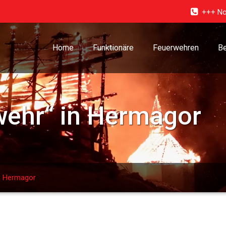
+++ No
Home
Funktionäre
Feuerwehren
Be
wehr“ in Hermagor
in Hermagor