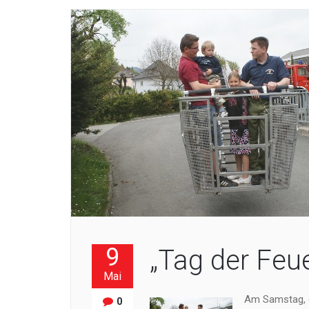
9
„Tag der Feu
Mai
Am Samstag, de
0