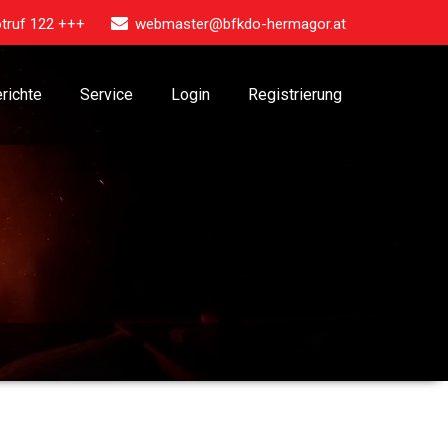
truf 122 +++
webmaster@bfkdo-hermagor.at
richte
Service
Login
Registrierung