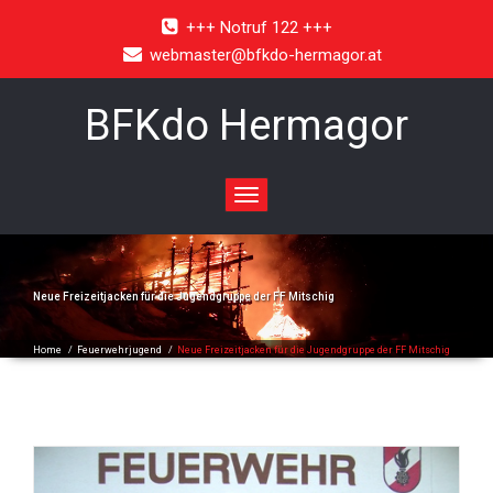
+++ Notruf 122 +++
webmaster@bfkdo-hermagor.at
BFKdo Hermagor
Toggle
navigation
Neue Freizeitjacken für die Jugendgruppe der FF Mitschig
Home
/
Feuerwehrjugend
/
Neue Freizeitjacken für die Jugendgruppe der FF Mitschig