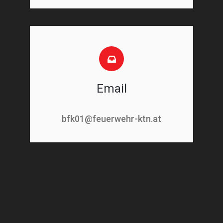
Email
bfk01@feuerwehr-ktn.at