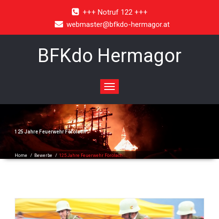
+++ Notruf 122 +++
webmaster@bfkdo-hermagor.at
BFKdo Hermagor
Toggle
navigation
125 Jahre Feuerwehr Förolach
Home
/
Bewerbe
/
125 Jahre Feuerwehr Förolach