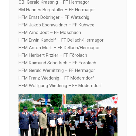
OBI Gerald Krassnig – FF Hermagor
BM Hannes Burgstaller – FF Hermagor
HFM Ernst Dobringer – FF Watschig
HFM Jakob Ebenwaldner – FF Kühweg
HFM Arno Jost – FF Möschach
HFM Erwin Kandolf – FF Dellach/Hermagor
HFM Anton Mörtl – FF Dellach/Hermagor
HFM Heribert Pitzler – FF Förolach
HFM Raimund Schoitsch – FF Förolach
HFM Gerald Wernitznig – FF Hermagor
HFM Franz Wiedenig – FF Möderndorf
HFM Wolfgang Wiedenig – FF Möderndorf