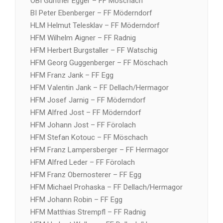
OBI Günther Egger – FF Möschach
BI Peter Ebenberger – FF Möderndorf
HLM Helmut Telesklav – FF Möderndorf
HFM Wilhelm Aigner – FF Radnig
HFM Herbert Burgstaller – FF Watschig
HFM Georg Guggenberger – FF Möschach
HFM Franz Jank – FF Egg
HFM Valentin Jank – FF Dellach/Hermagor
HFM Josef Jarnig – FF Möderndorf
HFM Alfred Jost – FF Möderndorf
HFM Johann Jost – FF Förolach
HFM Stefan Kotouc – FF Möschach
HFM Franz Lampersberger – FF Hermagor
HFM Alfred Leder – FF Förolach
HFM Franz Obernosterer – FF Egg
HFM Michael Prohaska – FF Dellach/Hermagor
HFM Johann Robin – FF Egg
HFM Matthias Strempfl – FF Radnig