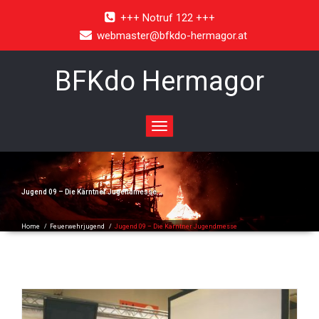
+++ Notruf 122 +++
webmaster@bfkdo-hermagor.at
BFKdo Hermagor
Toggle
navigation
Jugend 09 – Die Kärntner Jugendmesse
Home
/
Feuerwehrjugend
/
Jugend 09 – Die Kärntner Jugendmesse