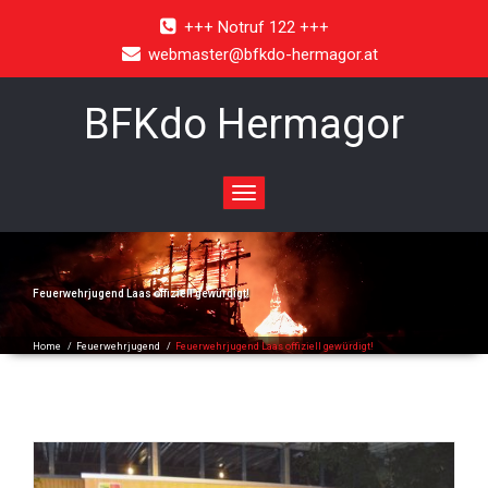
+++ Notruf 122 +++
webmaster@bfkdo-hermagor.at
BFKdo Hermagor
Toggle
navigation
Feuerwehrjugend Laas offiziell gewürdigt!
Home
/
Feuerwehrjugend
/
Feuerwehrjugend Laas offiziell gewürdigt!