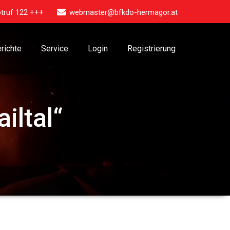
truf 122 +++
webmaster@bfkdo-hermagor.at
richte
Service
Login
Registrierung
iltal“