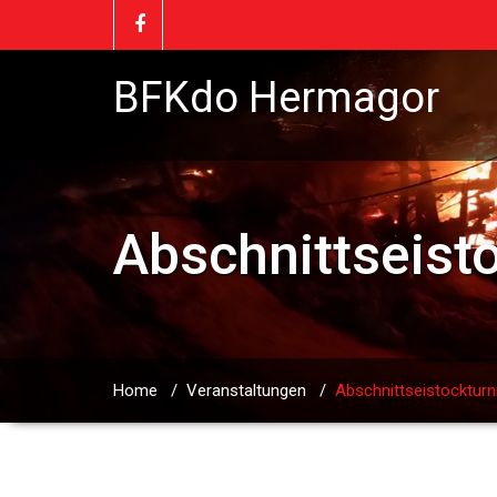
BFKdo Hermagor
Abschnittseisto
Home
/
Veranstaltungen
/
Abschnittseistockturni