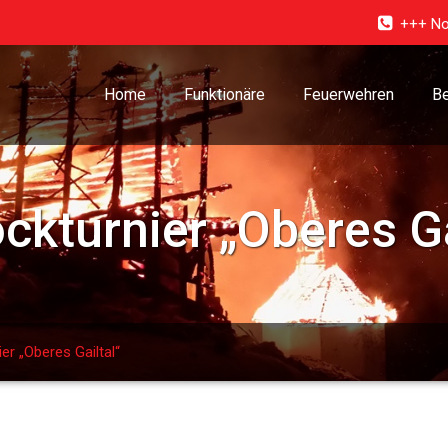
+++ No
Home
Funktionäre
Feuerwehren
Be
ckturnier „Oberes Ga
er „Oberes Gailtal“