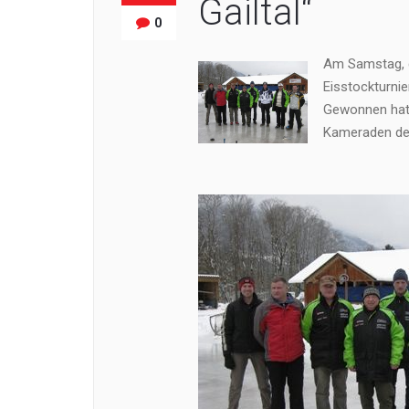
Gailtal“
0
Am Samstag, d
Eisstockturnie
Gewonnen hat 
Kameraden der