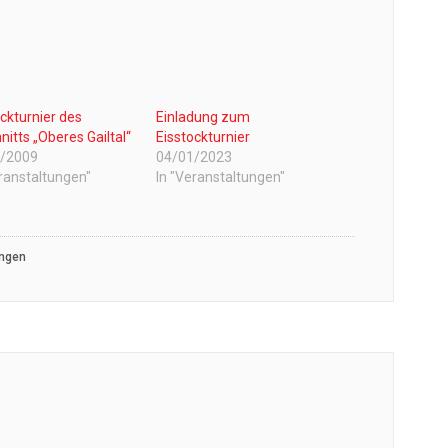
ockturnier des
Einladung zum
itts „Oberes Gailtal“
Eisstockturnier
1/2009
04/01/2023
eranstaltungen"
In "Veranstaltungen"
ungen