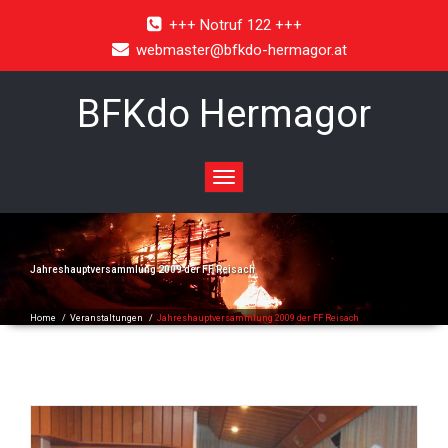
+++ Notruf 122 +++
webmaster@bfkdo-hermagor.at
BFKdo Hermagor
Toggle
navigation
Jahreshauptversammlung 2009 der FF Reisach
Home
/
Veranstaltungen
/
Jahreshauptversammlung 2009 der FF Reisach