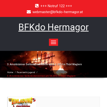
+++ Notruf 122 +++
webmaster@bfkdo-hermagor.at
BFKdo Hermagor
Toggle
navigation
3. Arnoldsteiner Seifenkistenrennen am 5.6.2010 in Thörl Maglern
Home
/
Feuerwehrjugend
/
3. Arnoldsteiner Seifenkistenrennen am 5.6.2010 in Thörl Maglern