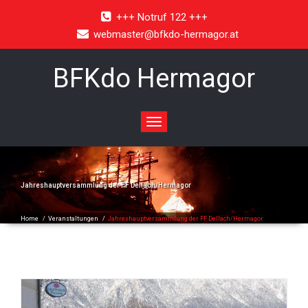
+++ Notruf 122 +++
webmaster@bfkdo-hermagor.at
BFKdo Hermagor
Toggle
navigation
Jahreshauptversammlung der FF Dellach/Hermagor
Home
/
Veranstaltungen
/
Jahreshauptversammlung der FF Dellach/Hermagor