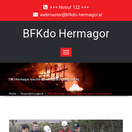
+++ Notruf 122 +++
webmaster@bfkdo-hermagor.at
BFKdo Hermagor
Toggle
navigation
FWJ Hermagor machte Bewerbsplatz übungsbereit
Home
/
Feuerwehrjugend
/
FWJ Hermagor machte Bewerbsplatz übungsbereit