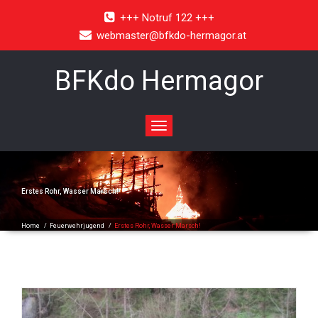
+++ Notruf 122 +++
webmaster@bfkdo-hermagor.at
BFKdo Hermagor
Toggle
navigation
Erstes Rohr, Wasser Marsch!
Home
/
Feuerwehrjugend
/
Erstes Rohr, Wasser Marsch!