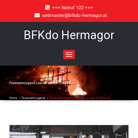
+++ Notruf 122 +++
webmaster@bfkdo-hermagor.at
BFKdo Hermagor
Toggle
navigation
Feuerwehrjugend Laas im Lienzer CineX-Kino
Home
/
Feuerwehrjugend
/
Feuerwehrjugend Laas im Lienzer CineX-Kino