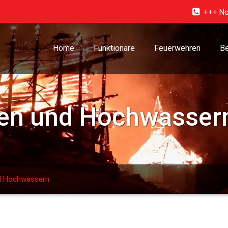
+++ No
Home
Funktionäre
Feuerwehren
Be
en und Hochwasser
d Hochwassern