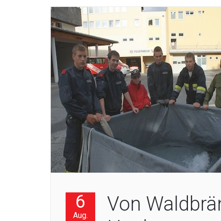
6
Von Waldbrä
Aug.