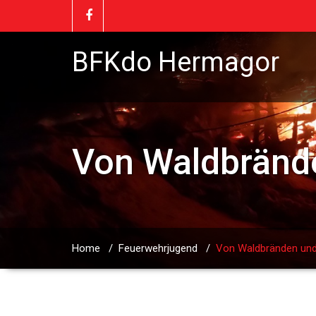
BFKdo Hermagor
Von Waldbränd
Home
/
Feuerwehrjugend
/
Von Waldbränden un