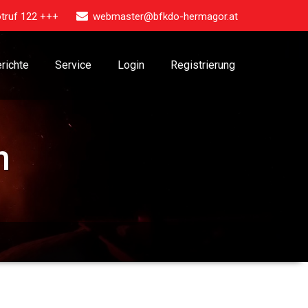
truf 122 +++
webmaster@bfkdo-hermagor.at
richte
Service
Login
Registrierung
n