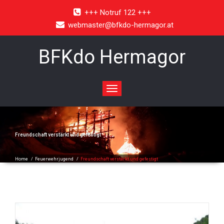
+++ Notruf 122 +++
webmaster@bfkdo-hermagor.at
BFKdo Hermagor
Toggle
navigation
Freundschaft verstärkt und gefestigt
Home
/
Feuerwehrjugend
/
Freundschaft verstärkt und gefestigt