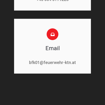
Email
bfk01@feuerwehr-ktn.at