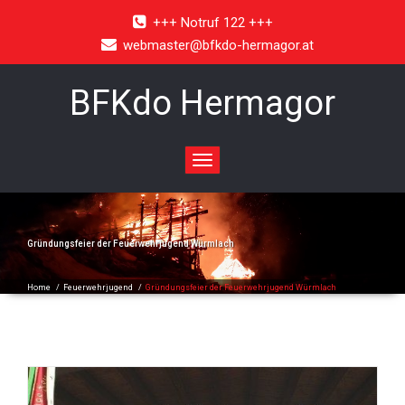
+++ Notruf 122 +++
webmaster@bfkdo-hermagor.at
BFKdo Hermagor
Toggle
navigation
Gründungsfeier der Feuerwehrjugend Würmlach
Home
/
Feuerwehrjugend
/
Gründungsfeier der Feuerwehrjugend Würmlach