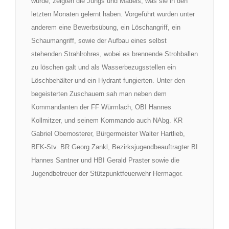
wurde, zeigten die Jungs und Mädels, was sie in den
letzten Monaten gelernt haben. Vorgeführt wurden unter
anderem eine Bewerbsübung, ein Löschangriff, ein
Schaumangriff, sowie der Aufbau eines selbst
stehenden Strahlrohres, wobei es brennende Strohballen
zu löschen galt und als Wasserbezugsstellen ein
Löschbehälter und ein Hydrant fungierten. Unter den
begeisterten Zuschauern sah man neben dem
Kommandanten der FF Würmlach, OBI Hannes
Kollmitzer, und seinem Kommando auch NAbg. KR
Gabriel Obernosterer, Bürgermeister Walter Hartlieb,
BFK-Stv. BR
Georg Zankl
, Bezirksjugendbeauftragter BI
Hannes Santner
und HBI Gerald Praster sowie die
Jugendbetreuer der Stützpunktfeuerwehr Hermagor.