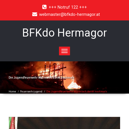
+++ Notruf 122 +++
webmaster@bfkdo-hermagor.at
BFKdo Hermagor
Toggle
navigation
Die Jugendfeuerwehr Würmlach dankt nochmals
Home
/
Feuerwehrjugend
/
Die Jugendfeuerwehr Würmlach dankt nochmals