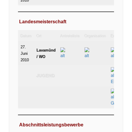
2010
Landesmeisterschaft
Datum
Ort
Antreteliste
Organisation
Ergebnis
27.
Lavamünd
Juni
/ WO
2010
JUGEND
Einzel
Gruppe
Abschnittsleistungsbewerbe