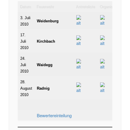
Datum
Feuerwehr
Antreteliste
Organisation
Er
3. Juli
Weidenburg
2010
17.
Juli
Kirchbach
2010
24.
Juli
Waidegg
2010
28.
August
Radnig
2010
Bewertereinteilung