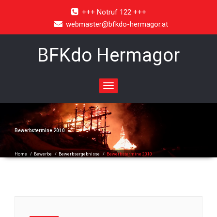
+++ Notruf 122 +++
webmaster@bfkdo-hermagor.at
BFKdo Hermagor
Toggle
navigation
Bewerbstermine 2010
Home
/
Bewerbe
/
Bewerbsergebnisse
/
Bewerbstermine 2010