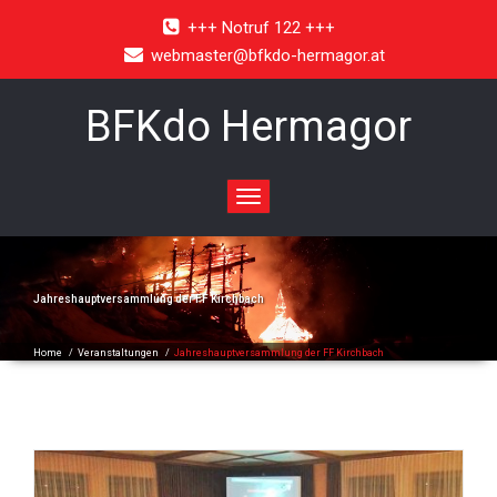
+++ Notruf 122 +++
webmaster@bfkdo-hermagor.at
BFKdo Hermagor
Toggle
navigation
Jahreshauptversammlung der FF Kirchbach
Home
/
Veranstaltungen
/
Jahreshauptversammlung der FF Kirchbach