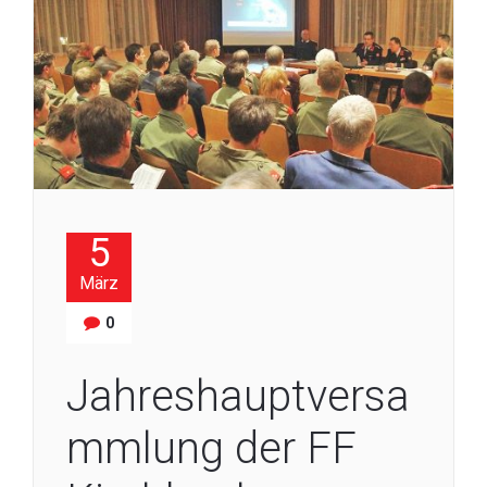
5
März
0
Jahreshauptversa
mmlung der FF