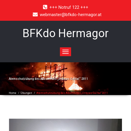
+++ Notruf 122 +++
webmaster@bfkdo-hermagor.at
BFKdo Hermagor
Toggle
navigation
Atemschutzübung des Abschnittes „Unteres Gailtal“ 2011
Home
/
Übungen
/
Atemschutzübung des Abschnittes „Unteres Gailtal“ 2011