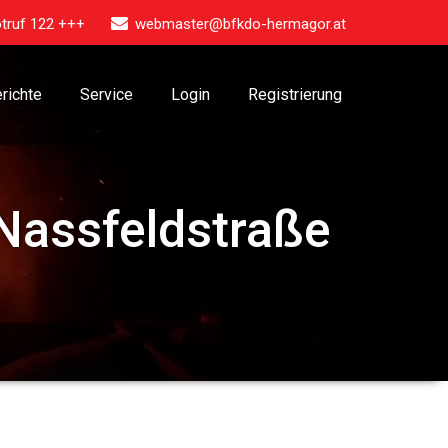
truf 122 +++
webmaster@bfkdo-hermagor.at
richte
Service
Login
Registrierung
Nassfeldstraße