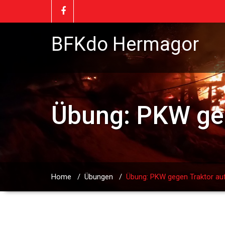
BFKdo Hermagor
Übung: PKW geg
Home
/
Übungen
/
Übung: PKW gegen Traktor au