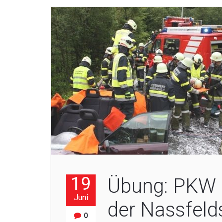
19
Übung: PKW 
Juni
der Nassfeld
0