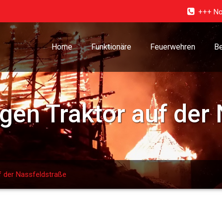
+++ No
Home
Funktionäre
Feuerwehren
Be
en Traktor auf der 
f der Nassfeldstraße