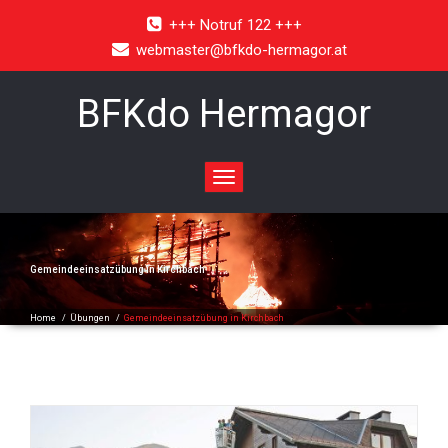
+++ Notruf 122 +++
webmaster@bfkdo-hermagor.at
BFKdo Hermagor
Toggle
navigation
Gemeindeeinsatzübung in Kirchbach
Home
/
Übungen
/
Gemeindeeinsatzübung in Kirchbach