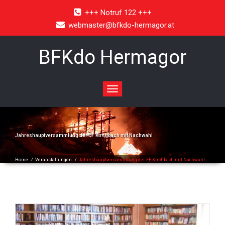
+++ Notruf 122 +++
webmaster@bfkdo-hermagor.at
BFKdo Hermagor
Toggle
navigation
Jahreshauptversammlung der FF Kirchbach mit Nachwahl
Home
/
Veranstaltungen
/
Jahreshauptversammlung der FF Kirchbach mit Nachwahl