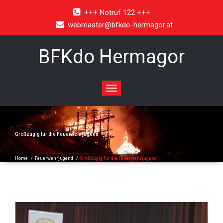
+++ Notruf 122 +++
webmaster@bfkdo-hermagor.at
BFKdo Hermagor
Toggle
navigation
Großzügig für die Feuerwehrjugend
Home
/
Feuerwehrjugend
/
Großzügig für die Feuerwehrjugend