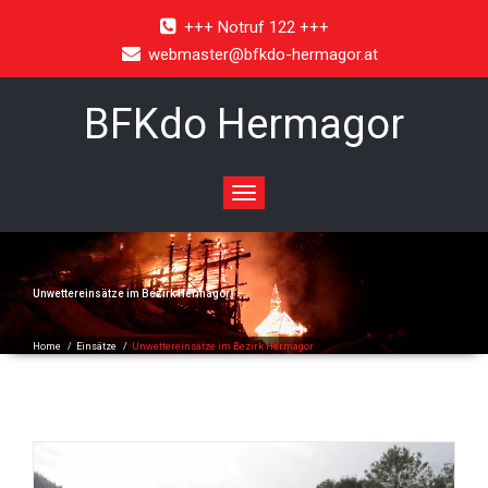
+++ Notruf 122 +++
webmaster@bfkdo-hermagor.at
BFKdo Hermagor
Toggle
navigation
Unwettereinsätze im Bezirk Hermagor
Home
/
Einsätze
/
Unwettereinsätze im Bezirk Hermagor