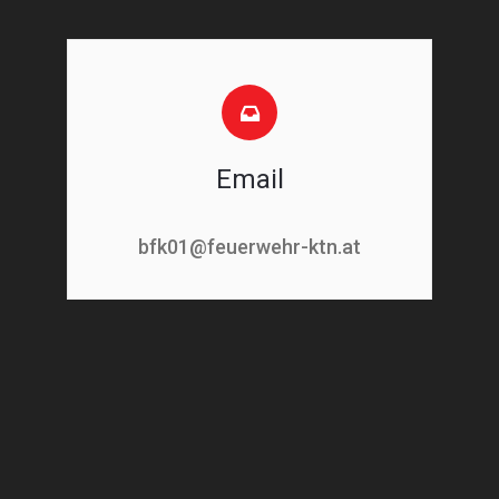
Email
bfk01@feuerwehr-ktn.at