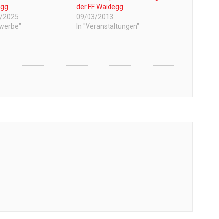
egg
der FF Waidegg
7/2025
09/03/2013
ewerbe"
In "Veranstaltungen"