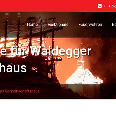
+++ No
Home
Funktionäre
Feuerwehren
Be
te für Waidegger
haus
gger Gemeinschaftshaus