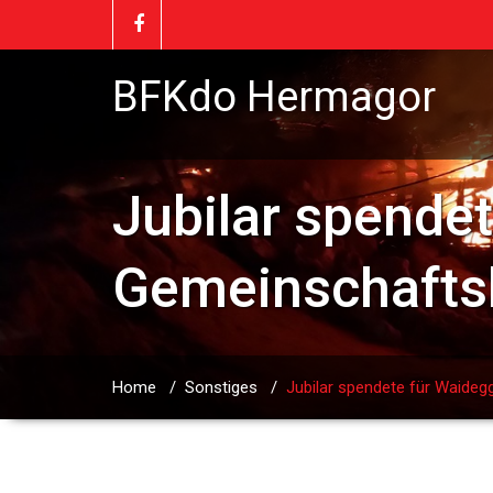
BFKdo Hermagor
Jubilar spende
Gemeinschafts
Home
/
Sonstiges
/
Jubilar spendete für Waide