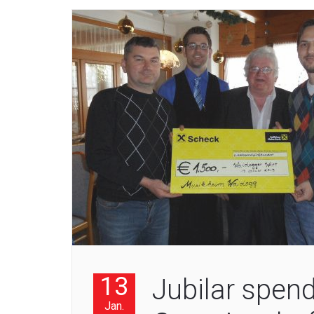
13
Jubilar spen
Jan.