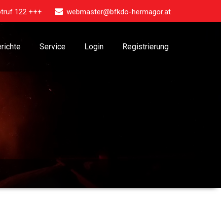
truf 122 +++
webmaster@bfkdo-hermagor.at
richte
Service
Login
Registrierung