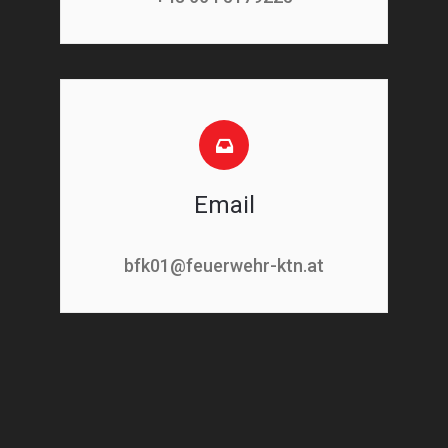
Email
bfk01@feuerwehr-ktn.at