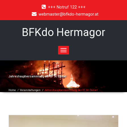
+++ Notruf 122 +++
webmaster@bfkdo-hermagor.at
BFKdo Hermagor
Toggle
navigation
Jahreshauptversammlung der FF St. Daniel
Home
/
Veranstaltungen
/
Jahreshauptversammlung der FF St. Daniel