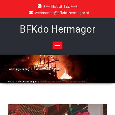
+++ Notruf 122 +++
webmaster@bfkdo-hermagor.at
BFKdo Hermagor
Toggle
navigation
Faschingsumzug in St. Lorenzen/Lesachtal
Home
/
Veranstaltungen
/
Faschingsumzug in St. Lorenzen/Lesachtal