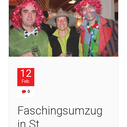
12
Feb.
0
Faschingsumzug
in St.