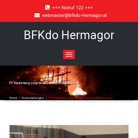
+++ Notruf 122 +++
webmaster@bfkdo-hermagor.at
BFKdo Hermagor
Toggle
navigation
FF Vorderberg siegt beim 2. Hallenfußballturnier
Home
/
Veranstaltungen
/
FF Vorderberg siegt beim 2. Hallenfußballturnier