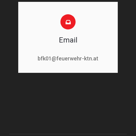
Email
bfk01@feuerwehr-ktn.at