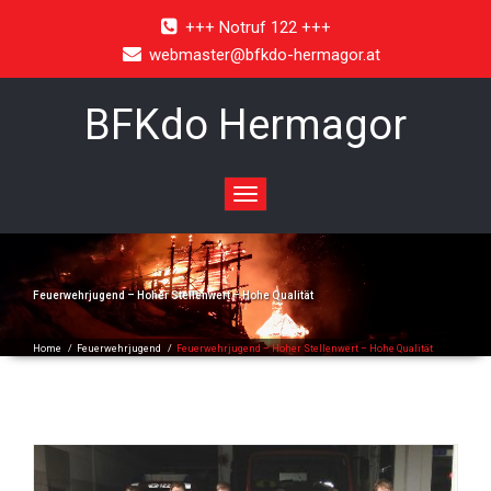
+++ Notruf 122 +++
webmaster@bfkdo-hermagor.at
BFKdo Hermagor
Toggle
navigation
Feuerwehrjugend – Hoher Stellenwert – Hohe Qualität
Home
/
Feuerwehrjugend
/
Feuerwehrjugend – Hoher Stellenwert – Hohe Qualität