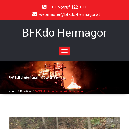
+++ Notruf 122 +++
webmaster@bfkdo-hermagor.at
BFKdo Hermagor
Toggle
navigation
PKW kollidierte frontal mit Stützmauer
Home
/
Einsätze
/
PKW kollidierte frontal mit Stützmauer