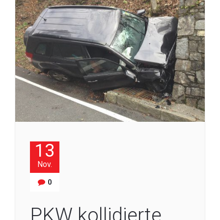
13
Nov.
0
PKW kollidierte