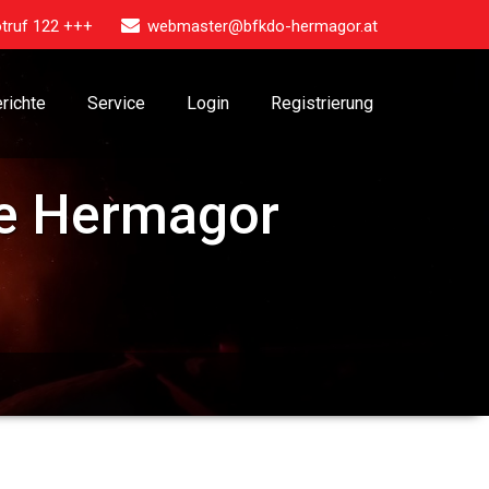
truf 122 +++
webmaster@bfkdo-hermagor.at
richte
Service
Login
Registrierung
e Hermagor