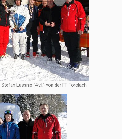
Stefan Lussnig (4.v.l.) von der FF Förolach