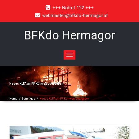
+++ Notruf 122 +++
webmaster@bfkdo-hermagor.at
BFKdo Hermagor
Toggle
navigation
Neues KLFA an FF Kühweg übergeben
Home
/
Sonstiges
/
Neues KLFA an FF Kühweg übergeben