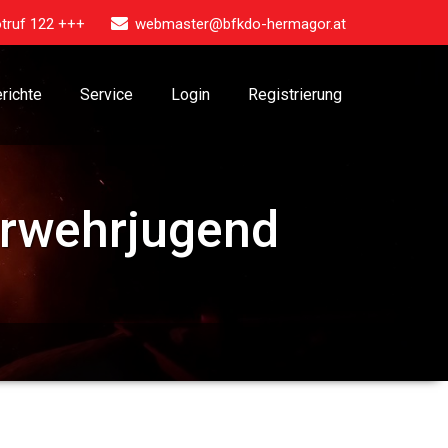
truf 122 +++
webmaster@bfkdo-hermagor.at
richte
Service
Login
Registrierung
erwehrjugend