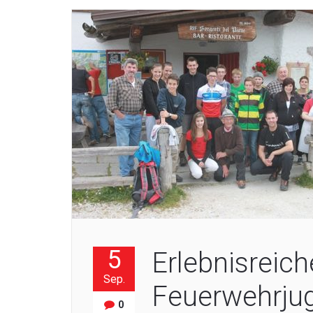
5
Erlebnisreic
Sep.
Feuerwehrju
0