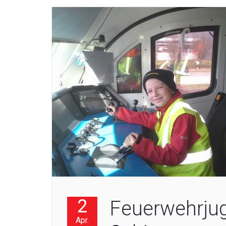
2
Feuerwehrjug
Apr.