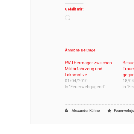
Gefällt mir:
Wird
geladen …
Ähnliche Beiträge
FWJ Hermagor zwischen
Besuc
Militärfahrzeug und
Traum 
Lokomotive
gega
01/04/2010
18/0
In "Feuerwehrjugend"
In "F
Alexander Kühne
Feuerwehrj