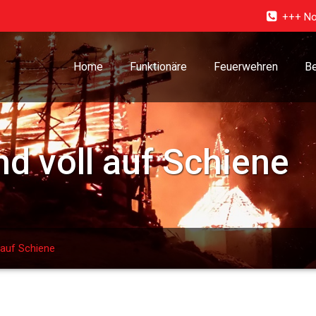
+++ No
Home
Funktionäre
Feuerwehren
Be
d voll auf Schiene
 auf Schiene