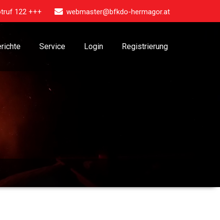
truf 122 +++
webmaster@bfkdo-hermagor.at
richte
Service
Login
Registrierung