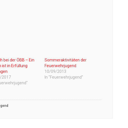
h bei der ÖBB – Ein
Sommeraktivitäten der
ist in Erfüllung
Feuerwehrjugend
ngen
10/09/2013
4/2017
In "Feuerwehrjugend"
euerwehrjugend"
ugend