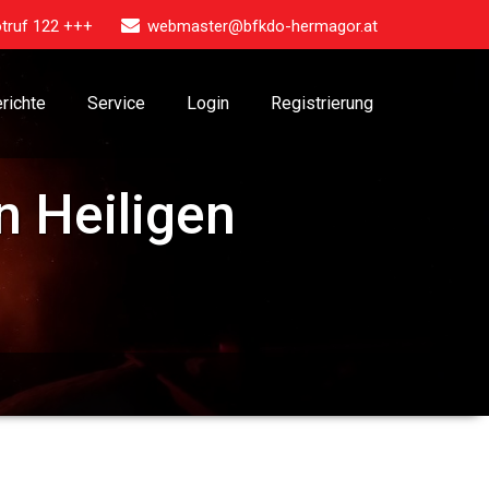
truf 122 +++
webmaster@bfkdo-hermagor.at
richte
Service
Login
Registrierung
n Heiligen