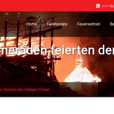
+++ No
Home
Funktionäre
Feuerwehren
Be
meraden feierten de
 feierten den Heiligen Florian