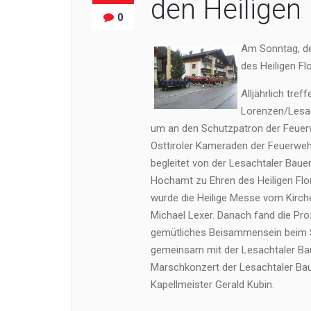
den Heiligen 
0
Am Sonntag, de
des Heiligen Fl
Alljährlich tref
Lorenzen/Lesac
um an den Schutzpatron der Feuerw
Osttiroler Kameraden der Feuerweh
begleitet von der Lesachtaler Bauer
Hochamt zu Ehren des Heiligen Flor
wurde die Heilige Messe vom Kirche
Michael Lexer. Danach fand die Pro
gemütliches Beisammensein beim S
gemeinsam mit der Lesachtaler Bauer
Marschkonzert der Lesachtaler Baue
Kapellmeister Gerald Kubin.